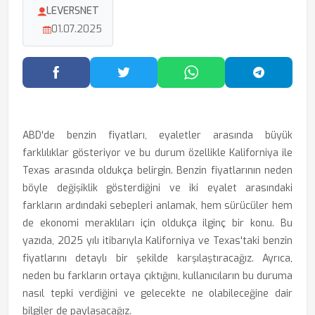
LEVERSNET
01.07.2025
Facebook'ta Paylaş
Twitter'da Paylaş
WhatsApp'ta Paylaş
Telegram
ABD'de benzin fiyatları, eyaletler arasında büyük
farklılıklar gösteriyor ve bu durum özellikle Kaliforniya ile
Texas arasında oldukça belirgin. Benzin fiyatlarının neden
böyle değişiklik gösterdiğini ve iki eyalet arasındaki
farkların ardındaki sebepleri anlamak, hem sürücüler hem
de ekonomi meraklıları için oldukça ilginç bir konu. Bu
yazıda, 2025 yılı itibarıyla Kaliforniya ve Texas'taki benzin
fiyatlarını detaylı bir şekilde karşılaştıracağız. Ayrıca,
neden bu farkların ortaya çıktığını, kullanıcıların bu duruma
nasıl tepki verdiğini ve gelecekte ne olabileceğine dair
bilgiler de paylaşacağız.