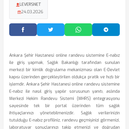
LEVERSNET
24.03.2026
Facebook'ta Paylaş
Twitter'da Paylaş
WhatsApp'ta Paylaş
Telegram
Ankara Şehir Hastanesi online randevu sistemine E-nabız
ile giriş yapmak, Sağlık Bakanlığı tarafından sunulan
merkezi bir kimlik doğrulama mekanizması olan E-Devlet
kapısı üzerinden gerçekleştirilen oldukça pratik ve hızlı bir
işlemdir. Ankara Şehir Hastanesi online randevu sistemine
E-nabız ile nasıl giriş yapılır sorusunun yanıtı, aslında
Merkezi Hekim Randevu Sistemi (MHRS) entegrasyonu
sayesinde tek bir portal üzerinden tüm sağlık
ihtiyaçlarınızı yönetebilmenizdir. Sağlık verilerinizin
tutulduğu E-nabız profiliniz, randevu geçmişinizi görmenizi,
laboratuvar sonuçlarınızı takip etmenizi ve doğrudan