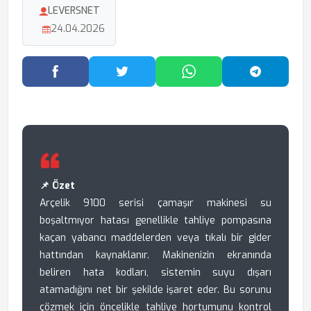
LEVERSNET
24.04.2026
Facebook'ta Paylaş
Twitter'da Paylaş
WhatsApp'ta Paylaş
Telegram
📌 Özet
Arçelik 9100 serisi çamaşır makinesi su
boşaltmıyor hatası genellikle tahliye pompasına
kaçan yabancı maddelerden veya tıkalı bir gider
hattından kaynaklanır. Makinenizin ekranında
beliren hata kodları, sistemin suyu dışarı
atamadığını net bir şekilde işaret eder. Bu sorunu
çözmek için öncelikle tahliye hortumunu kontrol