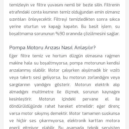
temizleyin ve filtre yuvasını nemli bir bezle silin. Filtrenin
etrafındaki conta kısmının temiz olduğundan emin olmanız
sızıntıları önleyecektir. Filtreyi temizledikten sonra sıkıca
yerine oturtun ve kapağı kapatın. Bu basit işlem, su
boşaltmama sorununun %90 oranında çözülmesini sağlar.
Pompa Motoru Arızası Nasıl Anlaşılır?
Eğer filtre temiz ve hortum düzgün olmasına rağmen
makine hala su boşaltmıyorsa, pompa motorunun kendisi
arızalanmış olabilir. Motor çalışırken alışılmadık bir vızıltı
veya takırtı sesi geliyorsa, bu motorun zorlandığını veya
sargılarının yandığını gösterir. Motorun elektrik alıp
almadığını multimetre ile ölçmek, sorunun kaynağını
kesinleştirir. Motorun içindeki pervane el ile
döndürüldüğünde rahat hareket etmelidir; eğer direnç
varsa motor sıkışmış demektir. Motor tamamen suskunsa
ve hiçbir ses çıkarmıyorsa, elektronik karttan motora
enerji gitmiyor olabilir. Bu aşamada teknik servisten