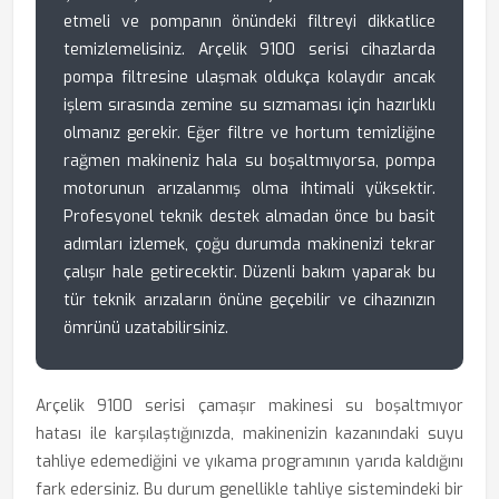
etmeli ve pompanın önündeki filtreyi dikkatlice
temizlemelisiniz. Arçelik 9100 serisi cihazlarda
pompa filtresine ulaşmak oldukça kolaydır ancak
işlem sırasında zemine su sızmaması için hazırlıklı
olmanız gerekir. Eğer filtre ve hortum temizliğine
rağmen makineniz hala su boşaltmıyorsa, pompa
motorunun arızalanmış olma ihtimali yüksektir.
Profesyonel teknik destek almadan önce bu basit
adımları izlemek, çoğu durumda makinenizi tekrar
çalışır hale getirecektir. Düzenli bakım yaparak bu
tür teknik arızaların önüne geçebilir ve cihazınızın
ömrünü uzatabilirsiniz.
Arçelik 9100 serisi çamaşır makinesi su boşaltmıyor
hatası ile karşılaştığınızda, makinenizin kazanındaki suyu
tahliye edemediğini ve yıkama programının yarıda kaldığını
fark edersiniz. Bu durum genellikle tahliye sistemindeki bir