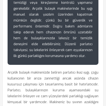
temizliği veya kireçlenme kontrolü yapmanız
gerekebilir. Arçelik bulaşık makinelerinde bu ışığı
manuel olarak yazılım üzerinden kapatmak
mümkün değildir, çünkü bu bir güvenlik ve
performans önlemidir. Doğru bakım adımlarını
takip ederek hem cihazınızın ömrünü uzatabilir
hem de bulaşıklarınızda lekesiz bir temizlik
deneyimi elde edebilirsiniz. Düzenli parlatıcı
takviyesi, su lekelerini önleyerek cam eşyalarınızın
ilk günkü parlaklığını korumasına yardımcı olur.
Arçelik bulaşık makinenizde beliren parlatıcı ikaz ışığı, çoğu
kullanıcının bir arıza zannettiği ancak aslında cihazın
kusursuz çalışması için tasarlanmış basit bir hatırlatıcıdır.
Parlatıcı, bulaşıklarınızın kuruma aşamasındaki su
lekelerini önleyen ve cam yüzeylerdeki parlaklığı sağlayan
kimyasal bir yardımcıdır. Makineniz bu sıvının azaldığını