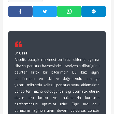
Facebook'ta Paylaş
Twitter'da Paylaş
WhatsApp'ta Paylaş
Telegram
📌 Özet
Arçelik bulaşık makinesi parlatıcı ekleme uyarısı,
cihazın parlatıcı haznesindeki seviyenin düştüğünü
belirten kritik bir bildirimdir. Bu ikaz ışığını
söndürmenin en etkili ve doğru yolu, hazneye
yeterli miktarda kaliteli parlatıcı sıvısı eklemektir.
Sensörler, hazne dolduğunda ışığı otomatik olarak
devre dışı bırakır ve makinenizin kurutma
performansını optimize eder. Eğer sıvı dolu
olmasına rağmen uyarı devam ediyorsa, sensör