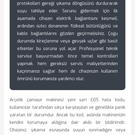
protokolleri gereği yıkama döngüsünü durdurarak
suyu tahliye eder. Sorunu gidermek için ilk
aşamada cihazın elektrik bağlantısını kesmeli,
ardından ısıtıcı donanımın fiziksel bütünlüğünü ve
kablo bağlantılarını gözden geçirmelisiniz. Çoğu
durumda kireçlenme veya gevşek uçlar gibi basit
etkenler bu soruna yol açar. Profesyonel teknik
servise başvurmadan önce temel kontrolleri
yapmak, hem gereksiz servis maliyetlerinden
kaçınmanızı sağlar hem de cihazınızın kullanım
ömrünü korumanıza yardımcı olur.
Arçelik çamaşır makinesi yeni seri E05 hata kodu,
kullanıcılar tarafından sıkça karşılaşılan ve genellikle panik
yaratan bir durumdur. Ancak bu kod, aslında makinenizin
kendini korumaya aldığına dair akıllı bir bildirimdir.
Cihazınız, yıkama esnasında suyun ısınmadığını veya