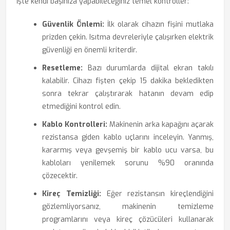
İşte kendi başınıza yapabileceğiniz temel kontroller:
Güvenlik Önlemi:
İlk olarak cihazın fişini mutlaka
prizden çekin. Isıtma devreleriyle çalışırken elektrik
güvenliği en önemli kriterdir.
Resetleme:
Bazı durumlarda dijital ekran takılı
kalabilir. Cihazı fişten çekip 15 dakika bekledikten
sonra tekrar çalıştırarak hatanın devam edip
etmediğini kontrol edin.
Kablo Kontrolleri:
Makinenin arka kapağını açarak
rezistansa giden kablo uçlarını inceleyin. Yanmış,
kararmış veya gevşemiş bir kablo ucu varsa, bu
kabloları yenilemek sorunu %90 oranında
çözecektir.
Kireç Temizliği:
Eğer rezistansın kireçlendiğini
gözlemliyorsanız, makinenin temizleme
programlarını veya kireç çözücüleri kullanarak