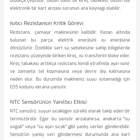
oldukça çeşitlidir; bazen basit bir kireç tabakası, bazen ise
elektronik bir kart arızası sorunun ana kaynağı olabilir.
Isıtıcı Rezistansın Kritik Görevi
Rezistans, çamaşır makinesinin kalbidir. Kazan altında
bulunan bu parça, elektrik enerjisini ısı enerjisine
dönüştürür. Özellikle sert su şebekesine sahip bölgelerde
rezistans yüzeyinde biriken kireç, ısı transferini bloke eder.
Kireç tabakası arttıkça rezistans kendi etrafında aşırı ısınır
ve zamanla tel kopmasına veya devre dışı kalmasına
neden olur. Bu durumda makineniz suyu ısıtamadığı için
E05 kodunu ekrana yansıtır.
NTC Sensörünün Yanıltıcı Etkisi
NTC sensörü, suyun sıcaklığını sürekli olarak takip eden bir
termistördür. Eğer bu sensör arızalanırsa, anakarta "su
soğuk" veya "su aşırı sıcak" gibi yanlış veriler gönderebilir.
Sensörün yanlış veri göndermesi durumunda ana kart