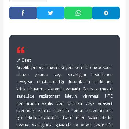
Facebook'ta Paylaş
Twitter'da Paylaş
WhatsApp'ta Paylaş
Telegram
📌 Özet
Arçelik çamaşır makinesi yeni seri E05 hata kodu,
cihazın yıkama suyu sıcaklığını hedeflenen
seviyeye ulaştıramadığı durumlarda tetiklenen
kritik bir ısıtma sistemi uyarısıdır. Bu hata mesajı
genellikle rezistansın işlevini yitirmesi, NTC
sensörünün yanlış veri iletmesi veya anakart
üzerindeki ısıtma rölesinin komut işleyememesi
gibi teknik aksaklıklara işaret eder. Makineniz bu
uyarıyı verdiğinde, güvenlik ve enerji tasarrufu