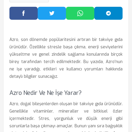
Facebook'ta Paylaş
Twitter'da Paylaş
WhatsApp'ta Paylaş
Telegram
Azro, son dönemde popülaritesini artıran bir takviye gıda
ürünüdür. Özellikle stresle başa çıkma, enerji seviyelerini
yükseltme ve genel zindelik sağlama konularında birçok
birey tarafından tercih edilmektedir. Bu yazıda, Azro'nun
ne işe yaradığı, etkileri ve kullanıcı yorumları hakkında
detaylı bilgiler sunacağız.
Azro Nedir Ve Ne İşe Yarar?
Azro, doğal bileşenlerden oluşan bir takviye gıda ürünüdür.
Genellikle vitaminler, mineraller ve bitkisel özler
içermektedir. Stres, yorgunluk ve düşük enerji gibi
sorunlarla başa çıkmayı amaçlar. Bunun yanı sıra bağışıklık