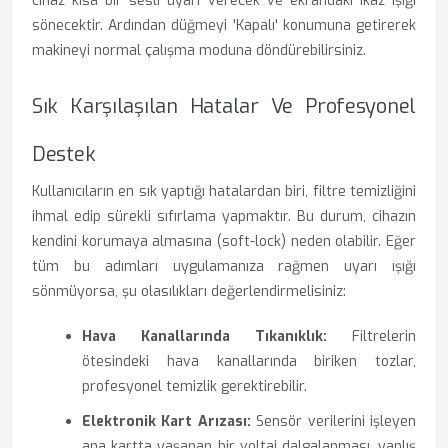
cihaz kısa bir sesli uyarı verecek ve ekrandaki ikaz ışığı
sönecektir. Ardından düğmeyi 'Kapalı' konumuna getirerek
makineyi normal çalışma moduna döndürebilirsiniz.
Sık Karşılaşılan Hatalar Ve Profesyonel
Destek
Kullanıcıların en sık yaptığı hatalardan biri, filtre temizliğini
ihmal edip sürekli sıfırlama yapmaktır. Bu durum, cihazın
kendini korumaya almasına (soft-lock) neden olabilir. Eğer
tüm bu adımları uygulamanıza rağmen uyarı ışığı
sönmüyorsa, şu olasılıkları değerlendirmelisiniz:
Hava Kanallarında Tıkanıklık:
Filtrelerin
ötesindeki hava kanallarında biriken tozlar,
profesyonel temizlik gerektirebilir.
Elektronik Kart Arızası:
Sensör verilerini işleyen
ana kartta yaşanan bir voltaj dalgalanması, yanlış