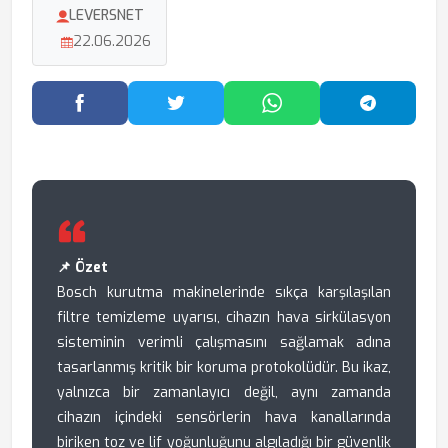
LEVERSNET
22.06.2026
Facebook'ta Paylaş
Twitter'da Paylaş
WhatsApp'ta Paylaş
Telegram
📌 Özet
Bosch kurutma makinelerinde sıkça karşılaşılan
filtre temizleme uyarısı, cihazın hava sirkülasyon
sisteminin verimli çalışmasını sağlamak adına
tasarlanmış kritik bir koruma protokolüdür. Bu ikaz,
yalnızca bir zamanlayıcı değil, aynı zamanda
cihazın içindeki sensörlerin hava kanallarında
biriken toz ve lif yoğunluğunu algıladığı bir güvenlik