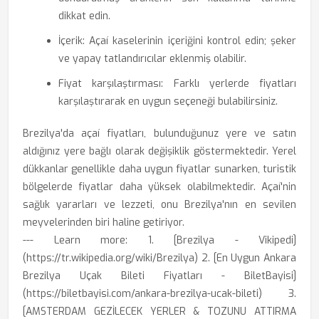
dikkat edin.
İçerik: Açaí kaselerinin içeriğini kontrol edin; şeker
ve yapay tatlandırıcılar eklenmiş olabilir.
Fiyat karşılaştırması: Farklı yerlerde fiyatları
karşılaştırarak en uygun seçeneği bulabilirsiniz.
Brezilya'da açaí fiyatları, bulunduğunuz yere ve satın
aldığınız yere bağlı olarak değişiklik göstermektedir. Yerel
dükkanlar genellikle daha uygun fiyatlar sunarken, turistik
bölgelerde fiyatlar daha yüksek olabilmektedir. Açaí'nin
sağlık yararları ve lezzeti, onu Brezilya'nın en sevilen
meyvelerinden biri haline getiriyor.
--- Learn more: 1. [Brezilya - Vikipedi]
(https://tr.wikipedia.org/wiki/Brezilya) 2. [En Uygun Ankara
Brezilya Uçak Bileti Fiyatları - BiletBayisi]
(https://biletbayisi.com/ankara-brezilya-ucak-bileti) 3.
[AMSTERDAM GEZİLECEK YERLER & TOZUNU ATTIRMA