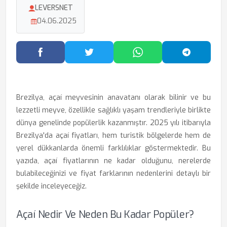
LEVERSNET
04.06.2025
Facebook'ta Paylaş
Twitter'da Paylaş
WhatsApp'ta Paylaş
Telegram
Brezilya, açaí meyvesinin anavatanı olarak bilinir ve bu
lezzetli meyve, özellikle sağlıklı yaşam trendleriyle birlikte
dünya genelinde popülerlik kazanmıştır. 2025 yılı itibarıyla
Brezilya'da açaí fiyatları, hem turistik bölgelerde hem de
yerel dükkanlarda önemli farklılıklar göstermektedir. Bu
yazıda, açaí fiyatlarının ne kadar olduğunu, nerelerde
bulabileceğinizi ve fiyat farklarının nedenlerini detaylı bir
şekilde inceleyeceğiz.
Açaí Nedir Ve Neden Bu Kadar Popüler?