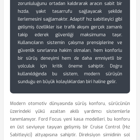
zorunluluğunu ortadan kaldırarak aracın sabit bir
hızda, yakıt tasarrufu sağlayacak şekilde
ilerlemesini sağlamaktır. Adaptif hız sabitleyici gibi
gelişmiş özellikler ise trafik akışını gerçek zamanlı
takip ederek güvenliği maksimuma taşır.
Kullanıcıların sistemin çalışma prensiplerine ve
güvenlik sınırlarına hakim olmaları, hem konforlu
bir sürüş deneyimi hem de daha emniyetli bir
yolculuk için kritik öneme sahiptir. Doğru
kullanıldığında bu sistem, modern sürüşün
sunduğu en büyük kolaylıklardan biri haline gelir.
Modern otomotiv dünyasında sürüş konforu, sürücünün
üzerindeki yükü azaltan akıllı yardımcı sistemlerle
tanımlanıyor. Ford Focus yeni kasa modelleri, bu konforu
en üst seviyeye taşıyan gelişmiş bir Cruise Control (Hız
Sabitleyici) altyapısına sahiptir. Direksiyon simidinin sol