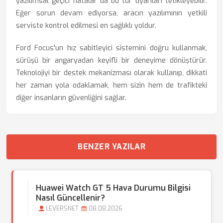
yazılımsal geçici hatalar da bu tür uyarıları tetikleyebilir.
Eğer sorun devam ediyorsa, aracın yazılımının yetkili
serviste kontrol edilmesi en sağlıklı yoldur.
Ford Focus'un hız sabitleyici sistemini doğru kullanmak,
sürüşü bir angaryadan keyifli bir deneyime dönüştürür.
Teknolojiyi bir destek mekanizması olarak kullanıp, dikkati
her zaman yola odaklamak, hem sizin hem de trafikteki
diğer insanların güvenliğini sağlar.
BENZER YAZILAR
Huawei Watch GT 5 Hava Durumu Bilgisi
Nasıl Güncellenir?
LEVERSNET
08.08.2026