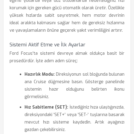
eğimli yollarda veya düz otobanlarda hedeflediğiniz hızı
korumak için gereken gücü otomatik olarak üretir. Özellikle
yüksek hızlarda sabit seyretmek, hem motor devrinin
ideal aralıkta kalmasını sağlar hem de gereksiz hızlanma
ve yavaşlamaların önüne geçerek yakıt verimliliğini artırır.
Sistemi Aktif Etme ve İlk Ayarlar
Ford Focus'ta sistemi devreye almak oldukça basit bir
prosedürdür. İşte adım adım süreç:
Hazırlık Modu:
Direksiyonun sol bloğunda bulunan
ana Cruise düğmesine basın. Gösterge panelinde
sistemin hazır olduğunu belirten ikonu
görmelisiniz.
Hız Sabitleme (SET):
İstediğiniz hıza ulaştığınızda,
direksiyondaki 'SET+' veya 'SET-' tuşlarına basarak
mevcut hızı sisteme kaydedin. Artık ayağınızı
gazdan çekebilirsiniz.