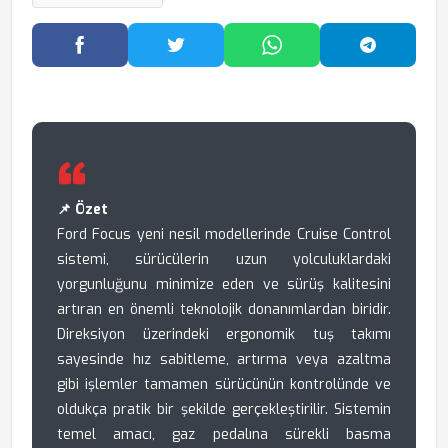
Facebook'ta Paylaş
Twitter'da Paylaş
WhatsApp'ta Paylaş
Telegram
📌 Özet
Ford Focus yeni nesil modellerinde Cruise Control
sistemi, sürücülerin uzun yolculuklardaki
yorgunluğunu minimize eden ve sürüş kalitesini
artıran en önemli teknolojik donanımlardan biridir.
Direksiyon üzerindeki ergonomik tuş takımı
sayesinde hız sabitleme, artırma veya azaltma
gibi işlemler tamamen sürücünün kontrolünde ve
oldukça pratik bir şekilde gerçekleştirilir. Sistemin
temel amacı, gaz pedalına sürekli basma