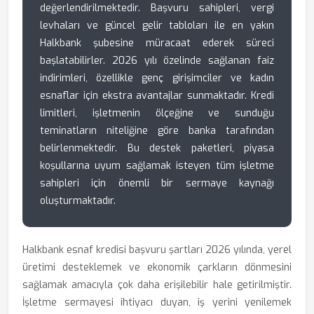
değerlendirilmektedir. Başvuru sahipleri, vergi
levhaları ve güncel gelir tabloları ile en yakın
Halkbank şubesine müracaat ederek süreci
başlatabilirler. 2026 yılı özelinde sağlanan faiz
indirimleri, özellikle genç girişimciler ve kadın
esnaflar için ekstra avantajlar sunmaktadır. Kredi
limitleri, işletmenin ölçeğine ve sunduğu
teminatların niteliğine göre banka tarafından
belirlenmektedir. Bu destek paketleri, piyasa
koşullarına uyum sağlamak isteyen tüm işletme
sahipleri için önemli bir sermaye kaynağı
oluşturmaktadır.
Halkbank esnaf kredisi başvuru şartları 2026 yılında, yerel
üretimi desteklemek ve ekonomik çarkların dönmesini
sağlamak amacıyla çok daha erişilebilir hale getirilmiştir.
İşletme sermayesi ihtiyacı duyan, iş yerini yenilemek