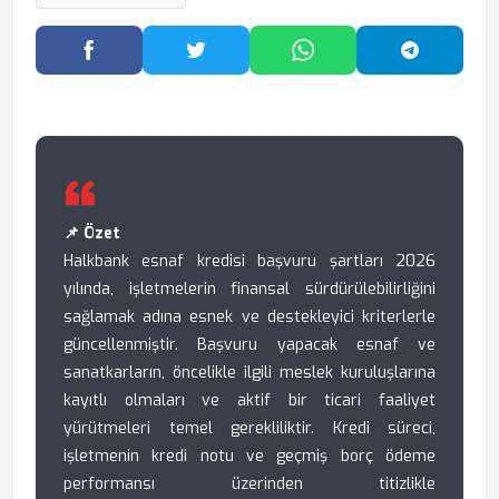
Facebook'ta Paylaş
Twitter'da Paylaş
WhatsApp'ta Paylaş
Telegram
📌 Özet
Halkbank esnaf kredisi başvuru şartları 2026
yılında, işletmelerin finansal sürdürülebilirliğini
sağlamak adına esnek ve destekleyici kriterlerle
güncellenmiştir. Başvuru yapacak esnaf ve
sanatkarların, öncelikle ilgili meslek kuruluşlarına
kayıtlı olmaları ve aktif bir ticari faaliyet
yürütmeleri temel gerekliliktir. Kredi süreci,
işletmenin kredi notu ve geçmiş borç ödeme
performansı üzerinden titizlikle