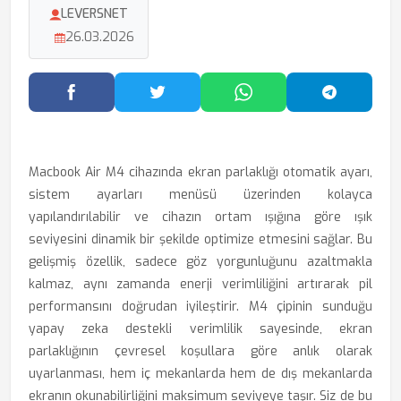
LEVERSNET
26.03.2026
Facebook'ta Paylaş
Twitter'da Paylaş
WhatsApp'ta Paylaş
Telegram
Macbook Air M4 cihazında ekran parlaklığı otomatik ayarı,
sistem ayarları menüsü üzerinden kolayca
yapılandırılabilir ve cihazın ortam ışığına göre ışık
seviyesini dinamik bir şekilde optimize etmesini sağlar. Bu
gelişmiş özellik, sadece göz yorgunluğunu azaltmakla
kalmaz, aynı zamanda enerji verimliliğini artırarak pil
performansını doğrudan iyileştirir. M4 çipinin sunduğu
yapay zeka destekli verimlilik sayesinde, ekran
parlaklığının çevresel koşullara göre anlık olarak
uyarlanması, hem iç mekanlarda hem de dış mekanlarda
ekranın okunabilirliğini maksimum seviyeye taşır. Siz de bu