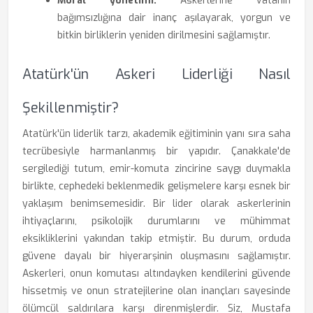
Moral yönetimi:
Askerlerine vatanın
bağımsızlığına dair inanç aşılayarak, yorgun ve
bitkin birliklerin yeniden dirilmesini sağlamıştır.
Atatürk'ün Askeri Liderliği Nasıl
Şekillenmiştir?
Atatürk'ün liderlik tarzı, akademik eğitiminin yanı sıra saha
tecrübesiyle harmanlanmış bir yapıdır. Çanakkale'de
sergilediği tutum, emir-komuta zincirine saygı duymakla
birlikte, cephedeki beklenmedik gelişmelere karşı esnek bir
yaklaşım benimsemesidir. Bir lider olarak askerlerinin
ihtiyaçlarını, psikolojik durumlarını ve mühimmat
eksikliklerini yakından takip etmiştir. Bu durum, orduda
güvene dayalı bir hiyerarşinin oluşmasını sağlamıştır.
Askerleri, onun komutası altındayken kendilerini güvende
hissetmiş ve onun stratejilerine olan inançları sayesinde
ölümcül saldırılara karşı direnmişlerdir. Siz, Mustafa