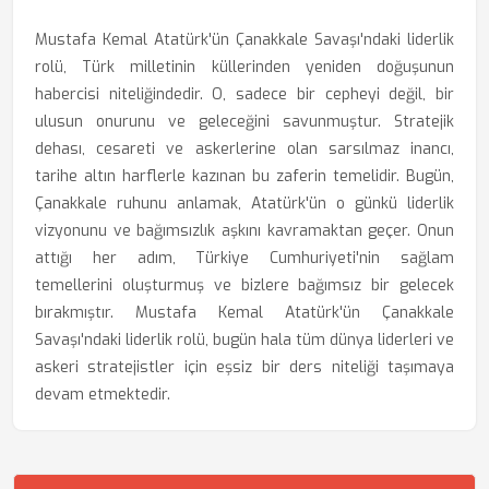
Mustafa Kemal Atatürk'ün Çanakkale Savaşı'ndaki liderlik
rolü, Türk milletinin küllerinden yeniden doğuşunun
habercisi niteliğindedir. O, sadece bir cepheyi değil, bir
ulusun onurunu ve geleceğini savunmuştur. Stratejik
dehası, cesareti ve askerlerine olan sarsılmaz inancı,
tarihe altın harflerle kazınan bu zaferin temelidir. Bugün,
Çanakkale ruhunu anlamak, Atatürk'ün o günkü liderlik
vizyonunu ve bağımsızlık aşkını kavramaktan geçer. Onun
attığı her adım, Türkiye Cumhuriyeti'nin sağlam
temellerini oluşturmuş ve bizlere bağımsız bir gelecek
bırakmıştır. Mustafa Kemal Atatürk'ün Çanakkale
Savaşı'ndaki liderlik rolü, bugün hala tüm dünya liderleri ve
askeri stratejistler için eşsiz bir ders niteliği taşımaya
devam etmektedir.