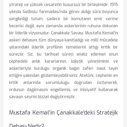
strateji ve yüksek cesaretin kusursuz bir birleşimidir. 1915
yılında Gelibolu Yarımadası'nda görev aldığı süre boyunca
sergilediği tutum, sadece bir komutanın emir verme
becerisi değil, aynı zamanda askerlerinin ruhuna dokunan
bir liderlik vizyonudur. Çanakkale Savaşı, Mustafa Kemal'in
askeri dehasını tüm dünyaya kanıtladığı ve milli mücadele
yıllarındaki liderlik profilinin temellerini attığı kritik bir
süreçtir. Siz, bu tarihsel süreci analiz ederken onun
cephedeki anlık kararlarının, lojistik yönetiminin ve
askerleriyle kurduğu organik bağın zaferi nasıl tayin
ettiğini yakından gözlemleyebilirsiniz. Atatürk, cephenin en
kritik anlarında sorumluluğu doğrudan üstlenerek,
ordunun dağılmasını engellemiş ve inisiyatif kullanarak
savaşın seyrini bizzat değiştirmiştir.
Mustafa Kemal'in Çanakkale'deki Stratejik
Dehası Nedir?