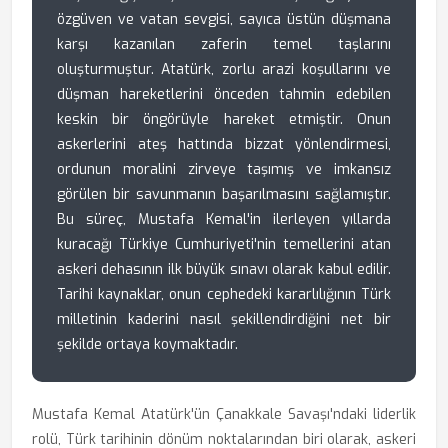
özgüven ve vatan sevgisi, sayıca üstün düşmana
karşı kazanılan zaferin temel taşlarını
oluşturmuştur. Atatürk, zorlu arazi koşullarını ve
düşman hareketlerini önceden tahmin edebilen
keskin bir öngörüyle hareket etmiştir. Onun
askerlerini ateş hattında bizzat yönlendirmesi,
ordunun moralini zirveye taşımış ve imkansız
görülen bir savunmanın başarılmasını sağlamıştır.
Bu süreç, Mustafa Kemal'in ilerleyen yıllarda
kuracağı Türkiye Cumhuriyeti'nin temellerini atan
askeri dehasının ilk büyük sınavı olarak kabul edilir.
Tarihi kaynaklar, onun cephedeki kararlılığının Türk
milletinin kaderini nasıl şekillendirdiğini net bir
şekilde ortaya koymaktadır.
Mustafa Kemal Atatürk'ün Çanakkale Savaşı'ndaki liderlik
rolü, Türk tarihinin dönüm noktalarından biri olarak, askeri