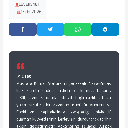
LEVERSNET
13.04.2026
Facebook'ta Paylaş
Twitter'da Paylaş
WhatsApp'ta Paylaş
Telegram
📌 Özet
Mustafa Kemal Atatürk'ün Çanakkale Savaşı'ndaki
liderlik rolü, sadece askeri bir komuta başarısı
değil, aynı zamanda ulusal bağımsızlık ateşini
yakan stratejik bir vizyonun ürünüdür. Arıburnu ve
Conkbayırı cephelerinde sergilediği inisiyatif,
düşman kuvvetlerinin ilerleyişini durdurarak tarihin
akışını değiştirmiştir. Askerlerine aşıladığı yüksek