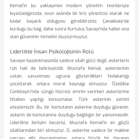
Kemal'in bu yaklaşımını modern yönetim teorileriyle
kıyasladığınızda, onun aslında bir kriz yöneticisi olarak ne
kadar başarılı olduğunu görebilirsiniz. Çanakkale'de
kurduğu bu bağ, daha sonra Kurtuluş Savaşı'nda halkın ona
olan güveninin temelini oluşturmuştur.
Liderlikte İnsan Psikolojisinin Rolü
Savaşın kazanılmasında sadece silah gücü değil, askerlerin
ruh hali de belirleyicidir. Mustafa Kemal, askerlerinin
vatan savunması uğruna gösterdikleri fedakarlığı
yücelterek, onlara moral kaynağı olmuştur. Özellikle
Conkbayırı'nda süngü hücresi emrini verirken askerlerine
hitaben yaptığı konuşmalar, Türk askerinin azmini
ateşlemiştir. Bu, bir komutanın askerine duyduğu güvenin,
askerin de komutanına duyduğu bağlılığın bir yansımasıdır.
Liderlikte iletişim becerisi, Mustafa Kemal'in en güçlü
silahlarından biri olmuştur. O, askerine sadece bir makine
parçası gibi davranmamış, onlara büyük bir davanın