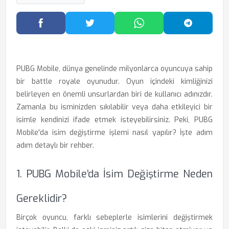
Facebook'ta Paylaş
Twitter'da Paylaş
WhatsApp'ta Paylaş
Telegram
PUBG Mobile, dünya genelinde milyonlarca oyuncuya sahip
bir battle royale oyunudur. Oyun içindeki kimliğinizi
belirleyen en önemli unsurlardan biri de kullanıcı adınızdır.
Zamanla bu isminizden sıkılabilir veya daha etkileyici bir
isimle kendinizi ifade etmek isteyebilirsiniz. Peki, PUBG
Mobile'da isim değiştirme işlemi nasıl yapılır? İşte adım
adım detaylı bir rehber.
1. PUBG Mobile’da İsim Değiştirme Neden
Gereklidir?
Birçok oyuncu, farklı sebeplerle isimlerini değiştirmek