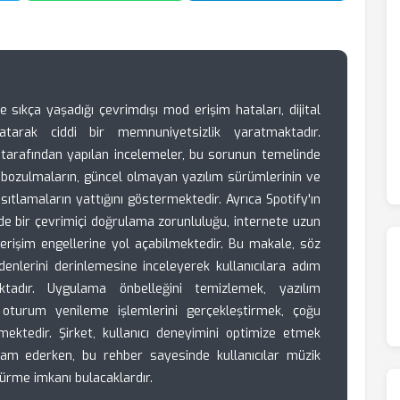
e sıkça yaşadığı çevrimdışı mod erişim hataları, dijital
atarak ciddi bir memnuniyetsizlik yaratmaktadır.
 tarafından yapılan incelemeler, bu sorunun temelinde
 bozulmaların, güncel olmayan yazılım sürümlerinin ve
sıtlamaların yattığını göstermektedir. Ayrıca Spotify'ın
de bir çevrimiçi doğrulama zorunluluğu, internete uzun
 erişim engellerine yol açabilmektedir. Bu makale, söz
denlerini derinlemesine inceleyerek kullanıcılara adım
tadır. Uygulama önbelleğini temizlemek, yazılım
 oturum yenileme işlemlerini gerçekleştirmek, çoğu
ektedir. Şirket, kullanıcı deneyimini optimize etmek
evam ederken, bu rehber sayesinde kullanıcılar müzik
rdürme imkanı bulacaklardır.