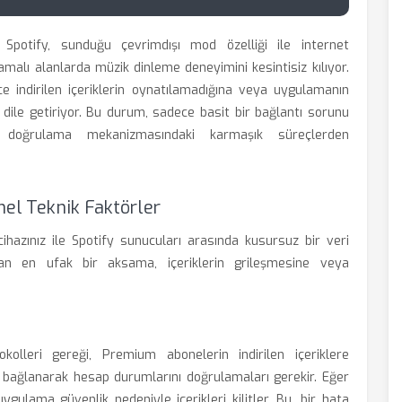
Spotify, sunduğu çevrimdışı mod özelliği ile internet
amalı alanlarda müzik dinleme deneyimini kesintisiz kılıyor.
e indirilen içeriklerin oynatılamadığına veya uygulamanın
 dile getiriyor. Bu durum, sadece basit bir bağlantı sorunu
doğrulama mekanizmasındaki karmaşık süreçlerden
el Teknik Faktörler
cihazınız ile Spotify sunucuları arasında kusursuz bir veri
an en ufak bir aksama, içeriklerin grileşmesine veya
kolleri gereği, Premium abonelerin indirilen içeriklere
e bağlanarak hesap durumlarını doğrulamaları gerekir. Eğer
gulama güvenlik nedeniyle içerikleri kilitler. Bu, bir hata