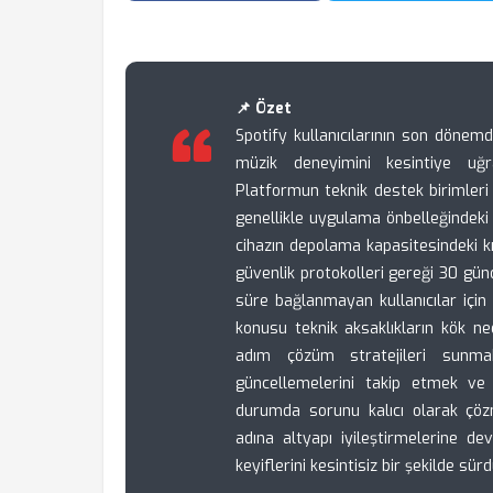
📌 Özet
Spotify kullanıcılarının son dönemd
müzik deneyimini kesintiye uğr
Platformun teknik destek birimleri
genellikle uygulama önbelleğindeki
cihazın depolama kapasitesindeki kı
güvenlik protokolleri gereği 30 gün
süre bağlanmayan kullanıcılar için
konusu teknik aksaklıkların kök ne
adım çözüm stratejileri sunmak
güncellemelerini takip etmek ve
durumda sorunu kalıcı olarak çözm
adına altyapı iyileştirmelerine d
keyiflerini kesintisiz bir şekilde sü