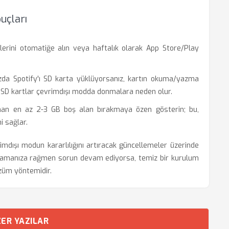
uçları
erini otomatiğe alın veya haftalık olarak App Store/Play
zda Spotify'ı SD karta yüklüyorsanız, kartın okuma/yazma
ş SD kartlar çevrimdışı modda donmalara neden olur.
an en az 2-3 GB boş alan bırakmaya özen gösterin; bu,
i sağlar.
vrimdışı modun kararlılığını artıracak güncellemeler üzerinde
ulamanıza rağmen sorun devam ediyorsa, temiz bir kurulum
özüm yöntemidir.
ER YAZILAR