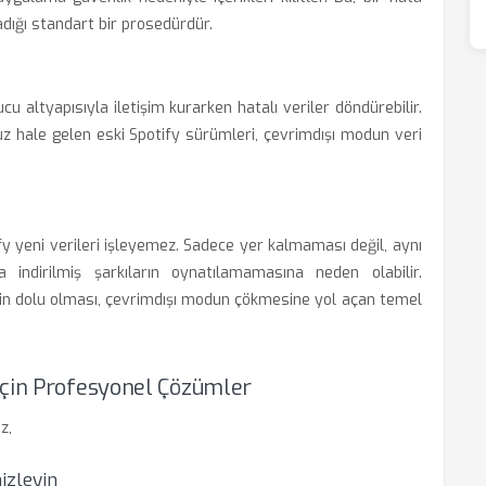
adığı standart bir prosedürdür.
u altyapısıyla iletişim kurarken hatalı veriler döndürebilir.
uz hale gelen eski Spotify sürümleri, çevrimdışı modun veri
fy yeni verileri işleyemez. Sadece yer kalmaması değil, aynı
ndirilmiş şarkıların oynatılamamasına neden olabilir.
lerin dolu olması, çevrimdışı modun çökmesine yol açan temel
İçin Profesyonel Çözümler
z,
izleyin