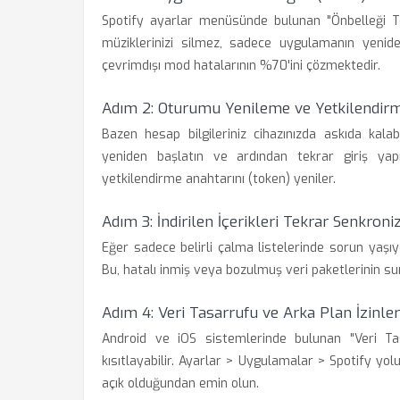
Spotify ayarlar menüsünde bulunan "Önbelleği Tem
müziklerinizi silmez, sadece uygulamanın yeniden
çevrimdışı mod hatalarının %70'ini çözmektedir.
Adım 2: Oturumu Yenileme ve Yetkilendir
Bazen hesap bilgileriniz cihazınızda askıda kala
yeniden başlatın ve ardından tekrar giriş yapı
yetkilendirme anahtarını (token) yeniler.
Adım 3: İndirilen İçerikleri Tekrar Senkron
Eğer sadece belirli çalma listelerinde sorun yaşıy
Bu, hatalı inmiş veya bozulmuş veri paketlerinin su
Adım 4: Veri Tasarrufu ve Arka Plan İzinler
Android ve iOS sistemlerinde bulunan "Veri Tas
kısıtlayabilir. Ayarlar > Uygulamalar > Spotify yol
açık olduğundan emin olun.