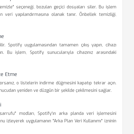
izle" seçeneği, bozulan geçici dosyaları siler. Bu işlem
 veri yapılandırmasına olanak tanır. Önbellek temizliği,
me
bilir. Spotify uygulamasından tamamen çıkış yapın, cihazı
n. Bu işlem, Spotify sunucularıyla cihazınız arasındaki
ize Etme
orsanız, o listelerin indirme düğmesini kapatıp tekrar açın.
nucudan yeniden ve düzgün bir şekilde çekilmesini sağlar.
i
arrufu" modları, Spotify'ın arka planda veri işlemesini
unu izleyerek uygulamanın "Arka Plan Veri Kullanımı" izninin