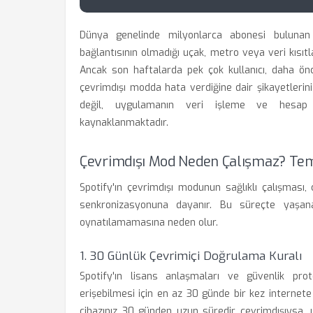
Dünya genelinde milyonlarca abonesi bulunan 
bağlantısının olmadığı uçak, metro veya veri kısıtl
Ancak son haftalarda pek çok kullanıcı, daha önc
çevrimdışı modda hata verdiğine dair şikayetlerini
değil, uygulamanın veri işleme ve hesap 
kaynaklanmaktadır.
Çevrimdışı Mod Neden Çalışmaz? Tem
Spotify'ın çevrimdışı modunun sağlıklı çalışması, 
senkronizasyonuna dayanır. Bu süreçte yaşan
oynatılamamasına neden olur.
1. 30 Günlük Çevrimiçi Doğrulama Kuralı
Spotify'ın lisans anlaşmaları ve güvenlik proto
erişebilmesi için en az 30 günde bir kez internet
cihazınız 30 günden uzun süredir çevrimdışıysa, uy