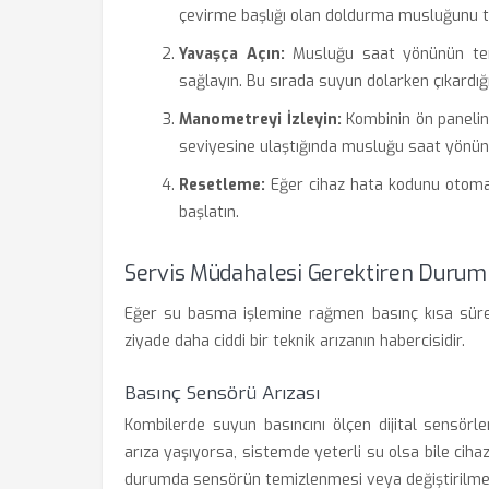
çevirme başlığı olan doldurma musluğunu te
Yavaşça Açın:
Musluğu saat yönünün ters
sağlayın. Bu sırada suyun dolarken çıkardığı 
Manometreyi İzleyin:
Kombinin ön panelind
seviyesine ulaştığında musluğu saat yönü
Resetleme:
Eğer cihaz hata kodunu otomat
başlatın.
Servis Müdahalesi Gerektiren Durum
Eğer su basma işlemine rağmen basınç kısa süred
ziyade daha ciddi bir teknik arızanın habercisidir.
Basınç Sensörü Arızası
Kombilerde suyun basıncını ölçen dijital sensörl
arıza yaşıyorsa, sistemde yeterli su olsa bile c
durumda sensörün temizlenmesi veya değiştirilmesi