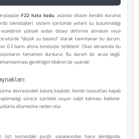
rşılaşılan
F22 hata kodu
, aslında cihazın kendini koruma
mbi teknolojileri, sistem içerisinde yeterli su bulunmadığı
a eşanjörün yüksek ısıdan dolayı deforme olmasını veya
iteratürde "düşük su basıncı" olarak tanımlanan bu durum,
nın 0.3 barın altına inmesiyle tetiklenir. Cihaz ekranında bu
siyonlarını tamamen durdurur. Bu durum bir arıza değil,
tamamlanması gerektiğini bildiren bir uyarıdır.
aynakları
tma devresindeki basınç kaybıdır. Kombi tesisatları kapalı
yapılmadığı sürece içerideki suyun sabit kalması beklenir.
 yollarla düşmesine neden olur.
 üst kısmındaki purjör vanalarından hava alındığında,