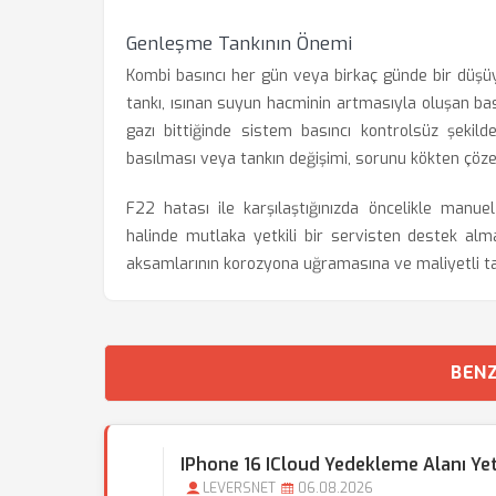
Genleşme Tankının Önemi
Kombi basıncı her gün veya birkaç günde bir düş
tankı, ısınan suyun hacminin artmasıyla oluşan bas
gazı bittiğinde sistem basıncı kontrolsüz şekil
basılması veya tankın değişimi, sorunu kökten çöze
F22 hatası ile karşılaştığınızda öncelikle manu
halinde mutlaka yetkili bir servisten destek alma
aksamlarının korozyona uğramasına ve maliyetli tam
BENZ
IPhone 16 ICloud Yedekleme Alanı Yet
LEVERSNET
06.08.2026