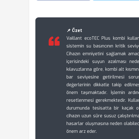
📌 Özet
Vaillant ecoTEC Plus kombi kullanıc
sistemin su basıncının kritik seviy
Cihazın emniyetini sağlamak amacı
içerisindeki suyun azalması ned
kılavuzlarına göre, kombi alt kısmı
bar seviyesine getirilmesi sor
değerlerinin dikkatle takip edilm
önem taşımaktadır. İşlemin ardı
resetlenmesi gerekmektedir. Kulla
durumunda tesisatta bir kaçak ol
cihazın uzun süre susuz çalıştırılma
hasarlar oluşmasına neden olabilece
önem arz eder.