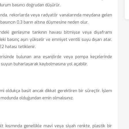
 durum basıncı doğrudan düşürür.
ında, rekorlarda veya radyatör vanalarında meydana gelen
basıncın 0.3 barın altına düşmesine neden olur.
ndeki genleşme tankının havası bitmişse veya diyaframı
ki basınç aşırı yükselir ve emniyet ventili suyu dışarı atar.
 hatası tetiklenir.
risinde bulunan ana eşanjörde veya pompa keçelerinde
 suyun buharlaşarak kaybolmasına yol açabilir.
i oldukça basit ancak dikkat gerektiren bir süreçtir. İşlem
 modunda olduğundan emin olmalısınız.
t kısmında genellikle mavi veya siyah renkte, plastik bir