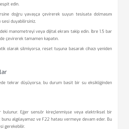
spit edin.
ine doğru yavaşça çevirerek suyun tesisata dolmasını
sesi duyabilirsiniz.
eki manometreyi veya dijital ekranı takip edin. İbre 1.5 bar
nde çevirerek tamamen kapatın.
ik olarak silmiyorsa, reset tuşuna basarak cihazı yeniden
lar
e tekrar düşüyorsa, bu durum basit bir su eksikliğinden
er bulunur. Eğer sensör kireçlenmişse veya elektriksel bir
ihaz bunu algılayamaz ve F22 hatası vermeye devam eder. Bu
 gerekebilir.