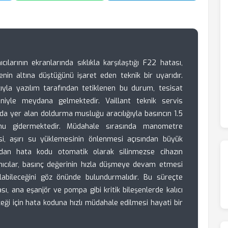
ılarının ekranlarında sıklıkla karşılaştığı F22 hatası,
enin altına düştüğünü işaret eden teknik bir uyarıdır.
yla yazılım tarafından tetiklenen bu durum, tesisat
eniyle meydana gelmektedir. Vaillant teknik servis
nda yer alan doldurma musluğu aracılığıyla basıncın 1.5
unu gidermektedir. Müdahale sırasında manometre
esi, aşırı su yüklemesinin önlenmesi açısından büyük
ndan hata kodu otomatik olarak silinmezse cihazın
nıcılar, basınç değerinin hızla düşmeye devam etmesi
abileceğini göz önünde bulundurmalıdır. Bu süreçte
sı, ana eşanjör ve pompa gibi kritik bileşenlerde kalıcı
ği için hata koduna hızlı müdahale edilmesi hayati bir