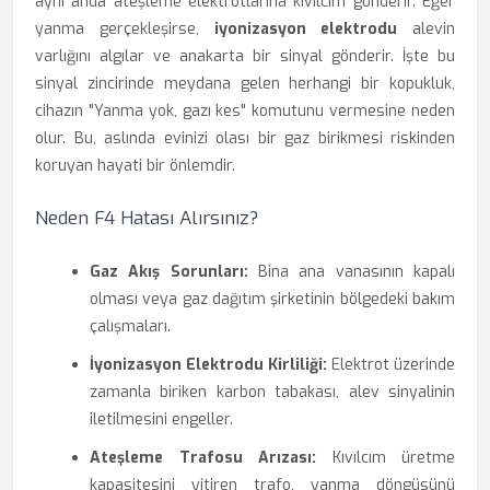
aynı anda ateşleme elektrotlarına kıvılcım gönderir. Eğer
yanma gerçekleşirse,
iyonizasyon elektrodu
alevin
varlığını algılar ve anakarta bir sinyal gönderir. İşte bu
sinyal zincirinde meydana gelen herhangi bir kopukluk,
cihazın "Yanma yok, gazı kes" komutunu vermesine neden
olur. Bu, aslında evinizi olası bir gaz birikmesi riskinden
koruyan hayati bir önlemdir.
Neden F4 Hatası Alırsınız?
Gaz Akış Sorunları:
Bina ana vanasının kapalı
olması veya gaz dağıtım şirketinin bölgedeki bakım
çalışmaları.
İyonizasyon Elektrodu Kirliliği:
Elektrot üzerinde
zamanla biriken karbon tabakası, alev sinyalinin
iletilmesini engeller.
Ateşleme Trafosu Arızası:
Kıvılcım üretme
kapasitesini yitiren trafo, yanma döngüsünü