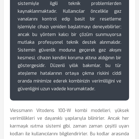
sistemiyle ilgili teknik problemlerden
kaynaklanmaktadır. Kullanıcılar öncelikle gaz
vanalarını kontrol edip basit bir resetleme
işlemiyle cihazı yeniden başlatmayı deneyebilirler;
ancak bu yöntem kalıcı bir çözüm sunmuyorsa
mutlaka profesyonel teknik destek alınmalıdır.
Sistemin güvenlik moduna geçerek gaz akışını
kesmesi, cihazın kendini koruma altına aldığının bir
göstergesidir. Düzenli yıllık bakımlar, bu tür
ateşleme hatalarının ortaya çıkma riskini ciddi
oranda minimize ederek kombinizin verimliliğini ve
güvenliğini uzun vadede korumaktadır.
Viessmann Vitodens 100-W kombi modelleri, yüksek
verimlilikleri ve dayanıklı yapılarıyla bilinirler. Ancak her
karmaşık ısıtma sistemi gibi, zaman zaman çeşitli uyarı
kodları ile kullanıcılarını bilgilendirirler. Bu kodlar arasında