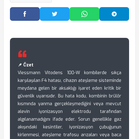
Facebook'ta Paylaş
Twitter'da Paylaş
WhatsApp'ta Paylaş
Telegram
📌 Özet
Viessmann Vitodens 100-W kombilerde sıkça
karşılaşılan F4 hatası, cihazın ateşleme sisteminde
meydana gelen bir aksaklığı işaret eden kritik bir
güvenlik uyarısıdır. Bu hata kodu, kombinin brülör
kısmında yanma gerçekleşmediğini veya mevcut
alevin iyonizasyon elektrodu tarafından
algılanamadığını ifade eder. Sorun genellikle gaz
akışındaki kesintiler, iyonizasyon çubuğunun
kirlenmesi, ateşleme trafosu arızaları veya baca