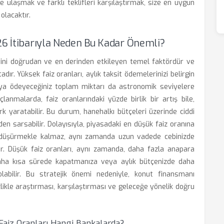
e ulaşmak ve farklı teklifleri karşılaştırmak, size en uygun
olacaktır.
26 İtibarıyla Neden Bu Kadar Önemli?
etini doğrudan ve en derinden etkileyen temel faktördür ve
ır. Yüksek faiz oranları, aylık taksit ödemelerinizi belirgin
aya ödeyeceğiniz toplam miktarı da astronomik seviyelere
rçlanmalarda, faiz oranlarındaki yüzde birlik bir artış bile,
rk yaratabilir. Bu durum, hanehalkı bütçeleri üzerinde ciddi
nden sarsabilir. Dolayısıyla, piyasadaki en düşük faiz oranına
zi düşürmekle kalmaz, aynı zamanda uzun vadede cebinizde
r. Düşük faiz oranları, aynı zamanda, daha fazla anapara
aha kısa sürede kapatmanıza veya aylık bütçenizde daha
labilir. Bu stratejik önemi nedeniyle, konut finansmanı
izlikle araştırması, karşılaştırması ve geleceğe yönelik doğru
Faiz Oranları Hangi Bankalarda?