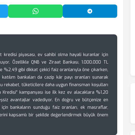
'da Paylaş
WhatsApp'ta Paylaş
Telegram'da Payl
 kredisi piyasası, ev sahibi olma hayali kuranlar için
nuyor. Özellikle QNB ve Ziraat Bankası, 1.000.000 TL
e %2,49 gibi dikkat çekici faiz oranlarıyla öne çıkarken,
i katılım bankaları da cazip kâr payı oranları sunarak
 bu rekabet, tüketicilere daha uygun finansman koşulları
im Kredisi” kampanyası ise ilk kez ev alacaklara %1,20
şsiz avantajlar vadediyor. En doğru ve bütçenize en
çin bankaların sunduğu faiz oranları, ek masraflar,
lerini kapsamlı bir şekilde değerlendirmek büyük önem