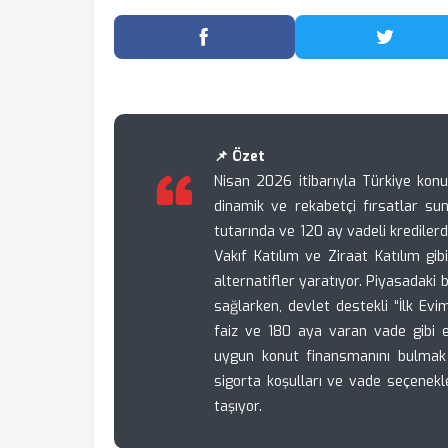
Facebook'ta Paylaş
Twitter
📌 Özet
Nisan 2026 itibarıyla Türkiye konut
dinamik ve rekabetçi fırsatlar su
tutarında ve 120 ay vadeli kredilerd
Vakıf Katılım ve Ziraat Katılım gib
alternatifler yaratıyor. Piyasadaki
sağlarken, devlet destekli “İlk Ev
faiz ve 180 aya varan vade gibi e
uygun konut finansmanını bulmak i
sigorta koşulları ve vade seçenek
taşıyor.