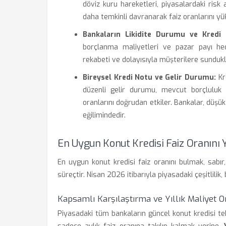
döviz kuru hareketleri, piyasalardaki risk 
daha temkinli davranarak faiz oranlarını yük
Bankaların Likidite Durumu ve Kredi Po
borçlanma maliyetleri ve pazar payı hede
rekabeti ve dolayısıyla müşterilere sundukları
Bireysel Kredi Notu ve Gelir Durumu:
Kr
düzenli gelir durumu, mevcut borçluluk o
oranlarını doğrudan etkiler. Bankalar, düşük
eğilimindedir.
En Uygun Konut Kredisi Faiz Oranını Y
En uygun konut kredisi faiz oranını bulmak, sabır,
süreçtir. Nisan 2026 itibarıyla piyasadaki çeşitlilik
Kapsamlı Karşılaştırma ve Yıllık Maliyet O
Piyasadaki tüm bankaların güncel konut kredisi tekli