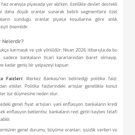
aiz oranıyla piyasada yer alırken, özellikle devlet destekli
bi daha düşük oranlar sunarak belirli segmentlere özel
kaların sunduğu oranlar piyasa koşullarına göre anlık
eyit önemlidir.
 Nelerdir?
ldukça karmaşık ve çok yönlüdür; Nisan 2026 itibarıyla da bu
r, sadece bankaların ticari kararlarından ibaret olmayıp,
e kadar geniş bir yelpazeyi kapsar:
a Faizleri:
Merkez Bankası'nın belirlediği politika faizi,
n etkiler. Politika faizlerindeki artışlar genellikle konut
şler ise düşmesine neden olur.
edeki genel fiyat artışları, yani enflasyon, bankaların kredi
sek enflasyon beklentisi, bankaların reel getiri kaybını telafi
bilir.
misinin genel durumu, büyüme oranları, işsizlik verileri ve