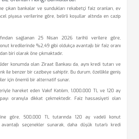
ne çıkan bankalar ve sundukları rekabetçi faiz oranları, ev
ncel piyasa verilerine göre, belirli koşullar altında en cazip
ından sağlanan 25 Nisan 2026 tarihli verilere göre,
onut kredilerinde %2,49 gibi oldukça avantajlı bir faiz oranı
an biri olarak öne çıkmaktadır.
ider konumda olan Ziraat Bankası da, aynı kredi tutarı ve
k ile benzer bir cazibeye sahiptir. Bu durum, özellikle geniş
r için önemli bir alternatif sunar.
leriyle hareket eden Vakıf Katılım, 1.000.000 TL ve 120 ay
ayı oranıyla dikkat çekmektedir. Faiz hassasiyeti olan
ne göre, 500.000 TL tutarında 120 ay vadeli konut
avantajlı seçenekler sunarak, daha düşük tutarlı kredi