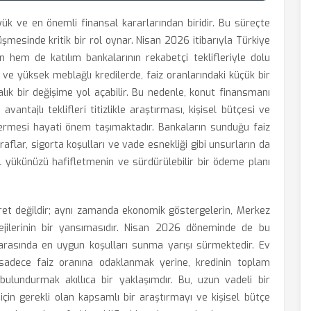
yük ve en önemli finansal kararlarından biridir. Bu süreçte
üşmesinde kritik bir rol oynar. Nisan 2026 itibarıyla Türkiye
n hem de katılım bankalarının rekabetçi teklifleriyle dolu
i ve yüksek meblağlı kredilerde, faiz oranlarındaki küçük bir
alık bir değişime yol açabilir. Bu nedenle, konut finansmanı
antajlı teklifleri titizlikle araştırması, kişisel bütçesi ve
ermesi hayati önem taşımaktadır. Bankaların sunduğu faiz
raflar, sigorta koşulları ve vade esnekliği gibi unsurların da
al yükünüzü hafifletmenin ve sürdürülebilir bir ödeme planı
baret değildir; aynı zamanda ekonomik göstergelerin, Merkez
tejilerinin bir yansımasıdır. Nisan 2026 döneminde de bu
rasında en uygun koşulları sunma yarışı sürmektedir. Ev
sadece faiz oranına odaklanmak yerine, kredinin toplam
ulundurmak akıllıca bir yaklaşımdır. Bu, uzun vadeli bir
çin gerekli olan kapsamlı bir araştırmayı ve kişisel bütçe