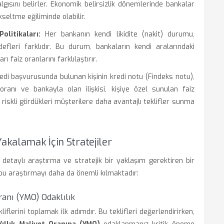
algısını belirler. Ekonomik belirsizlik dönemlerinde bankalar
seltme eğiliminde olabilir.
litikaları:
Her bankanın kendi likidite (nakit) durumu,
fleri farklıdır. Bu durum, bankaların kendi aralarındaki
 faiz oranlarını farklılaştırır.
edi başvurusunda bulunan kişinin kredi notu (Findeks notu),
ranı ve bankayla olan ilişkisi, kişiye özel sunulan faiz
 riskli gördükleri müşterilere daha avantajlı teklifler sunma
akalamak İçin Stratejiler
 detaylı araştırma ve stratejik bir yaklaşım gerektiren bir
, bu araştırmayı daha da önemli kılmaktadır:
ranı (YMO) Odaklılık
flerini toplamak ilk adımdır. Bu teklifleri değerlendirirken,