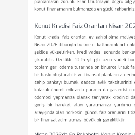
planlamasını zorunlu kılar. Unutmayın, doğru bilgiy
konut finansmanını bulmanızda en güçlü rehberiniz 
Konut Kredisi Faiz Oranları Nisan 20
Konut kredisi faiz oranları, ev sahibi olma maliy
Nisan 2026 itibarıyla bu önemi katlanarak artmaktad
şekilde yükseltirken, kredi vadesi sonunda bank
çıkarabilir. Özellikle 10-15 yıl gibi uzun vadeli bo
toplam geri ödeme tutarında on binlerce liralık fa
bir baskı oluşturabilir ve finansal planlarınızı deri
sahip bankayı bulmak, sadece aylık taksitlerini
kalacak önemli miktarda paranın da garantisi olu
ödemesi yapmanıza olanak tanıyarak kredinizi d
geniş bir hareket alanı yaratmanıza yardımcı o
arayışında olan herkesin, güncel faiz oranlarını tit
bir finansal adım atması büyük bir gerekliliktir.
Nisan 2026'da En Rekabetçi Konut Kredisi 