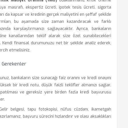
Yıllık Maliyet Oranına (YMO)
odaklanmanız kritik öneme
sya masrafı, ekspertiz ücreti, ipotek tesis ücreti, sigorta
arı da kapsar ve kredinin gerçek maliyetini en şeffaf şekilde
formları, bu aşamada size zaman kazandıracak ve farklı
ında karşılaştırmanızı sağlayacaktır. Ayrıca, bankaların
ne kanallarından teklif alarak size özel sunabilecekleri
r. Kendi finansal durumunuzu net bir şekilde analiz ederek,
cih etmelisiniz.
i Gerekenler
unuz, bankaların size sunacağı faiz oranını ve kredi onayını
sek bir kredi notu, düşük faizli teklifler almanızı sağlar.
patılması ve gereksiz yere birden fazla kredi başvurusu
er.
elir belgesi, tapu fotokopisi, nüfus cüzdanı, ikametgah
zırlamanız, başvuru sürecini hızlandırır ve olası aksaklıkları