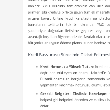
sadece aylık faiz oranına takılıp kalmak yerine,
sahiptir. YMO, kredinin faiz oranının yanı sıra do
primleri gibi krediyle birlikte gelen tüm ek masrafl
ortaya koyar. Online kredi karşılaştırma plat
bankaların tekliflerini tek bir ekranda, YMO baz
şubeleriyle doğrudan iletişime geçerek veya onli
avantajlı koşulları öğrenmeniz de faydalı olacaktı
bütçenize en uygun ödeme planını sunan bankayı ter
Kredi Başvurusu Sürecinde Dikkat Edilmes
Kredi Notunuzu Yüksek Tutun:
Kredi not
doğrudan etkileyen en önemli faktördür. Yük
Düzenli ödemeler, borçların zamanında ka
yapmaktan kaçınmak notunuzu olumlu etkil
Gerekli Belgeleri Eksiksiz Hazırlayın:
G
belgesi gibi belgeleri önceden ve eksiksiz ha
önler.