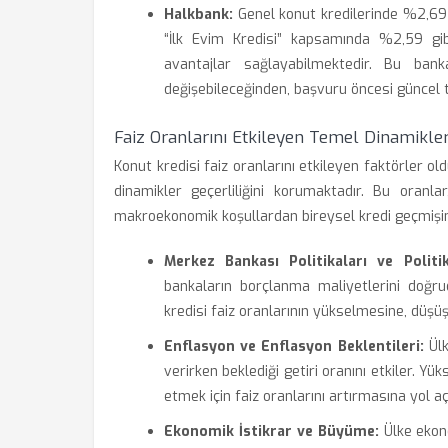
Halkbank:
Genel konut kredilerinde %2,69 f
“İlk Evim Kredisi” kapsamında %2,59 gi
avantajlar sağlayabilmektedir. Bu ban
değişebileceğinden, başvuru öncesi güncel t
Faiz Oranlarını Etkileyen Temel Dinamikler
Konut kredisi faiz oranlarını etkileyen faktörler o
dinamikler geçerliliğini korumaktadır. Bu oranla
makroekonomik koşullardan bireysel kredi geçmişin
Merkez Bankası Politikaları ve Politik
bankaların borçlanma maliyetlerini doğruda
kredisi faiz oranlarının yükselmesine, düşü
Enflasyon ve Enflasyon Beklentileri:
Ülk
verirken beklediği getiri oranını etkiler. Yük
etmek için faiz oranlarını artırmasına yol aça
Ekonomik İstikrar ve Büyüme:
Ülke ekono