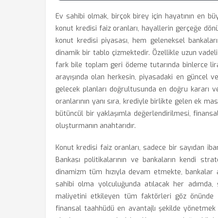
Ev sahibi olmak, birçok birey için hayatının en bü
konut kredisi faiz oranları, hayallerin gerçeğe dön
konut kredisi piyasası, hem geleneksel bankaları
dinamik bir tablo çizmektedir. Özellikle uzun vadel
fark bile toplam geri ödeme tutarında binlerce lir
arayışında olan herkesin, piyasadaki en güncel ve av
gelecek planları doğrultusunda en doğru kararı v
oranlarının yanı sıra, krediyle birlikte gelen ek mas
bütüncül bir yaklaşımla değerlendirilmesi, finans
oluşturmanın anahtarıdır.
Konut kredisi faiz oranları, sadece bir sayıdan i
Bankası politikalarının ve bankaların kendi stra
dinamizm tüm hızıyla devam etmekte, bankalar a
sahibi olma yolculuğunda atılacak her adımda, 
maliyetini etkileyen tüm faktörleri göz önünde b
finansal taahhüdü en avantajlı şekilde yönetmek i