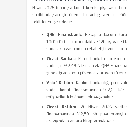
Nisan 2026 itibarıyla konut kredisi piyasasında ö
sahibi adayları için önemli bir yol göstericidir. Gü
teklifler şu şekildedir:
QNB Finansbank:
Hesapkurdu.com taraf
1.000.000 TL tutarındaki ve 120 ay vadeli k
sunarak piyasanın en rekabetçi oyuncularınd
Ziraat Bankası:
Kamu bankaları arasında l
vade için %2,49 faiz oranıyla QNB Finansban
şube ağı ve kamu güvencesi arayan tüketicile
Vakıf Katılım:
Katılım bankacılığı prensip
vadeli konut finansmanında %2,63 kâr p
müşteriler için önemli bir seçenektir.
Ziraat Katılım:
26 Nisan 2026 verileri
finansmanında %2,59 kâr payı oranıyla 
arayışında olanlara hitap etmektedir.